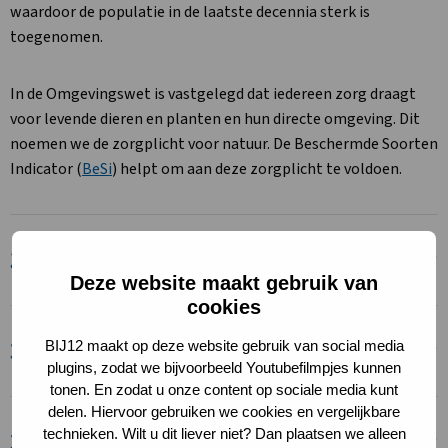
waardoor de populatie in de laatste decennia sterk is
toegenomen.
In de Omgevingswet is vastgelegd dat iedereen zorg draagt
voor levende dieren en planten en hun directe omgeving. Dit
noemen we de zorgplicht voor natuur. De Beschermde Soorten
Indicator (
BeSi
) helpt om aan deze zorgplicht te voldoen.
2. Schade verspreid over het jaar
Deze website maakt gebruik van
cookies
BIJ12 maakt op deze website gebruik van social media
3. Preventieve maatregelen
plugins, zodat we bijvoorbeeld Youtubefilmpjes kunnen
tonen. En zodat u onze content op sociale media kunt
delen. Hiervoor gebruiken we cookies en vergelijkbare
technieken. Wilt u dit liever niet? Dan plaatsen we alleen
3.1 Afschermingsmaatregelen