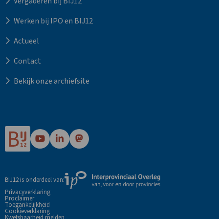
Vergaderen bij BIJ12
Werken bij IPO en BIJ12
Actueel
Contact
Bekijk onze archiefsite
Ga
Ga
Ga
naar
naar
naar
Bij12's
Bij12's
Bij12's
YouTube
LinkedIn
Mastodon
Externe
BIJ12 is onderdeel van:
pagina
pagina
pagina
link
Privacyverklaring
Proclaimer
naar
Toegankelijkheid
de
Cookieverklaring
Kwetsbaarheid melden