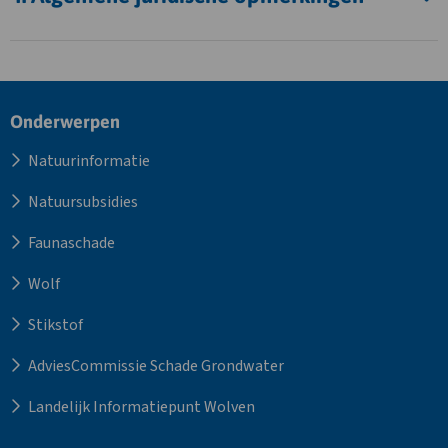
Site
Onderwerpen
footer
Natuurinformatie
Natuursubsidies
Faunaschade
Wolf
Stikstof
AdviesCommissie Schade Grondwater
Landelijk Informatiepunt Wolven