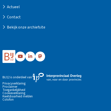
Actueel
Contact
Bekijk onze archiefsite
Ga
Ga
Ga
naar
naar
naar
Bij12's
Bij12's
Bij12's
YouTube
LinkedIn
Mastodon
Externe
BIJ12 is onderdeel van:
pagina
pagina
pagina
link
Privacyverklaring
Proclaimer
naar
Toegankelijkheid
de
Cookieverklaring
Kwetsbaarheid melden
website
Colofon
van