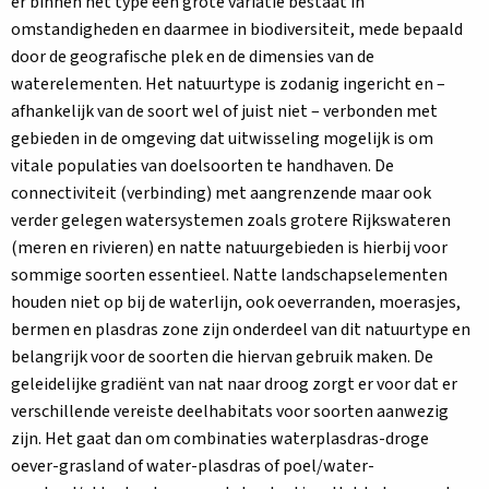
er binnen het type een grote variatie bestaat in
omstandigheden en daarmee in biodiversiteit, mede bepaald
door de geografische plek en de dimensies van de
waterelementen. Het natuurtype is zodanig ingericht en –
afhankelijk van de soort wel of juist niet – verbonden met
gebieden in de omgeving dat uitwisseling mogelijk is om
vitale populaties van doelsoorten te handhaven. De
connectiviteit (verbinding) met aangrenzende maar ook
verder gelegen watersystemen zoals grotere Rijkswateren
(meren en rivieren) en natte natuurgebieden is hierbij voor
sommige soorten essentieel. Natte landschapselementen
houden niet op bij de waterlijn, ook oeverranden, moerasjes,
bermen en plasdras zone zijn onderdeel van dit natuurtype en
belangrijk voor de soorten die hiervan gebruik maken. De
geleidelijke gradiënt van nat naar droog zorgt er voor dat er
verschillende vereiste deelhabitats voor soorten aanwezig
zijn. Het gaat dan om combinaties waterplasdras-droge
oever-grasland of water-plasdras of poel/water-