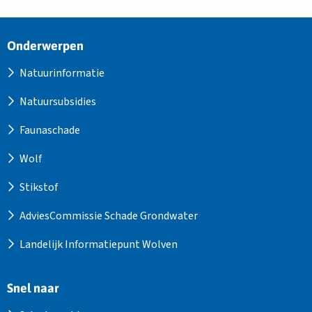
Site
Onderwerpen
footer
Natuurinformatie
Natuursubsidies
Faunaschade
Wolf
Stikstof
AdviesCommissie Schade Grondwater
Landelijk Informatiepunt Wolven
Snel naar