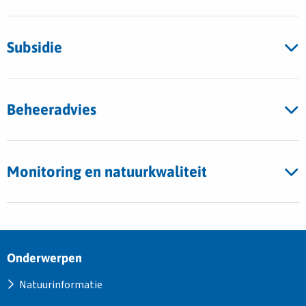
Subsidie
Beheeradvies
Monitoring en natuurkwaliteit
Site
Onderwerpen
footer
Natuurinformatie