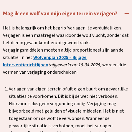
Mag ik een wolf van mijn eigen terrein verjagen?
Het is belangrijk om het begrip ‘verjagen’ te verduidelijken.
Verjagen is een maatregel waardoor de wolf vlucht, zonder dat
het dier in gevaar komt en/of gewond raakt.
Verjagingsmiddelen moeten altijd proportioneel zijn aan de
situatie. In het
Wolvenplan 2025 – Bijlage
Deze
Interventierichtlijnen
(bijgewerkt op 18-04-2025)
worden drie
link
vormen van verjaging onderscheiden:
opent
in
Verjagen van eigen terrein of uit eigen buurt om gevaarlijke
een
situaties te voorkomen. Dit is bij de wet niet verboden.
nieuw
Hiervoor is dus geen vergunning nodig. Verjaging mag
tabblad
bijvoorbeeld met geluiden of visuele middelen. Het is niet
toegestaan om de wolf te verwonden. Wanneer de
gevaarlijke situatie is verholpen, moet het verjagen