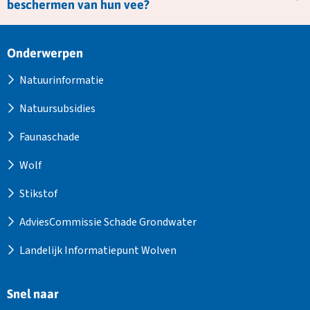
beschermen van hun vee?
Site
Onderwerpen
footer
Natuurinformatie
Natuursubsidies
Faunaschade
Wolf
Stikstof
AdviesCommissie Schade Grondwater
Landelijk Informatiepunt Wolven
Snel naar