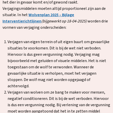
het dier in gevaar komt en/of gewond raakt.
Verjagingsmiddelen moeten altijd proportioneel zijn aan de
situatie. In het
Wolvenplan 2025 – Bijlage
Deze
Interventierichtlijnen
(bijgewerkt op 18-04-2025)
worden drie
link
vormen van verjaging onderscheiden:
opent
in
Verjagen van eigen terrein of uit eigen buurt om gevaarlijke
een
situaties te voorkomen. Dit is bij de wet niet verboden.
nieuw
Hiervoor is dus geen vergunning nodig. Verjaging mag
tabblad
bijvoorbeeld met geluiden of visuele middelen. Het is niet
toegestaan om de wolf te verwonden. Wanneer de
gevaarlijke situatie is verholpen, moet het verjagen
stoppen. De wolf mag niet worden opgejaagd of
achtervolgd.
Verjagen van wolven om ze bang te maken voor mensen,
negatief conditioneren. Dit is bij de wet verboden. Hiervoor
is dus een vergunning nodig. Bij verlening van de vergunning
moet worden aangetoond dat het in te zetten middel