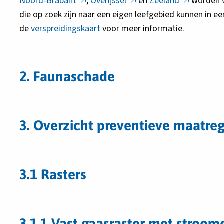
link
Deze
link
Deze
link
Deze
link
Noord-Brabant
,
Overijssel
en
Zeeland
worden w
opent
link
opent
link
opent
link
opent
die op zoek zijn naar een eigen leefgebied kunnen in 
in
opent
in
opent
in
opent
in
de
verspreidingskaart
voor meer informatie.
een
in
een
in
een
in
een
nieuw
een
nieuw
een
nieuw
een
nieuw
tabblad
nieuw
tabblad
nieuw
tabblad
nieuw
tabbla
2. Faunaschade
tabblad
tabblad
tabblad
3. Overzicht preventieve maatre
3.1 Rasters
3.1.1 Vast gaasraster met stroo