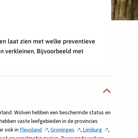
en laat zien met welke preventieve
n verkleinen. Bijvoorbeeld met
erland. Wolven hebben een beschermde status en
hebben vaste leefgebieden in de provincies
Deze
Deze
Deze
ar ook in
Flevoland
,
Groningen
,
Limburg
,