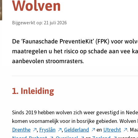
Wolven
Bijgewerkt op: 21 juli 2026
De ‘Faunaschade PreventieKit’ (FPK) voor wolv
maatregelen u het risico op schade aan vee ka
aanbevolen stroomrasters.
1. Inleiding
Sinds 2019 hebben wolven zich weer gevestigd in Ned
komen voornamelijk voor in bosrijke gebieden. Wolven 
Deze
Deze
Deze
Deze
Drenthe
,
Fryslân
,
Gelderland
en
Utrecht
. Ma