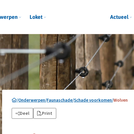
werpen
Loket
Actueel
/
Onderwerpen
/
Faunaschade
/
Schade voorkomen
/
Wolven
Deel
Print