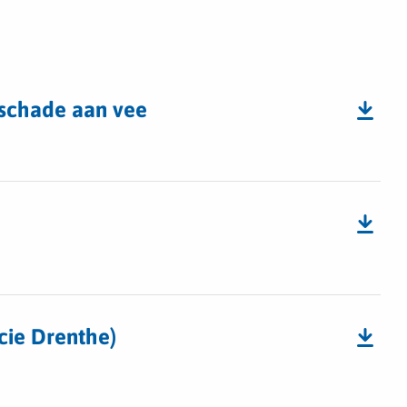
nschade aan vee
cie Drenthe)