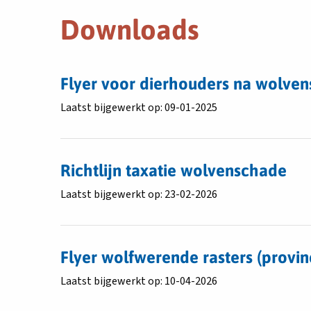
Downloads
Download
Flyer voor dierhouders na wolve
bestand
Laatst bijgewerkt op: 09-01-2025
Flyer
voor
Download
dierhouders
bestand
na
Richtlijn taxatie wolvenschade
Richtlijn
wolvenschade
Laatst bijgewerkt op: 23-02-2026
taxatie
aan
wolvenschade
vee
Download
bestand
Flyer wolfwerende rasters (provin
Flyer
Laatst bijgewerkt op: 10-04-2026
wolfwerende
rasters