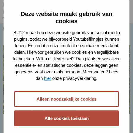
Populatie: zeer ongunstig
Leefgebied: gunstig
Deze website maakt gebruik van
Toekomstperspectief: zeer ongunstig
cookies
Gerelateerde kennis
BIJ12 maakt op deze website gebruik van social media
plugins, zodat we bijvoorbeeld Youtubefilmpjes kunnen
tonen. En zodat u onze content op sociale media kunt
Lees
delen. Hiervoor gebruiken we cookies en vergelijkbare
meer
technieken. Wilt u dit liever niet? Dan plaatsen we alleen
over
essentiële- en statistische cookies, deze leggen geen
Betalingen
gegevens vast over u als persoon. Meer weten? Lees
aan
dan
hier
onze privacyverklaring.
het
collectief
en
Alleen noodzakelijke cookies
deelnemers
Alle cookies toestaan
Betalingen aan het collectief en
deelnemers