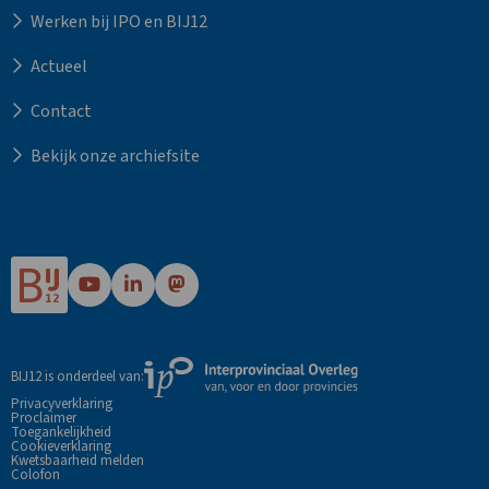
Werken bij IPO en BIJ12
Actueel
Contact
Bekijk onze archiefsite
Ga
Ga
Ga
naar
naar
naar
Bij12's
Bij12's
Bij12's
YouTube
LinkedIn
Mastodon
Externe
BIJ12 is onderdeel van:
pagina
pagina
pagina
link
Privacyverklaring
Proclaimer
naar
Toegankelijkheid
de
Cookieverklaring
Kwetsbaarheid melden
website
Colofon