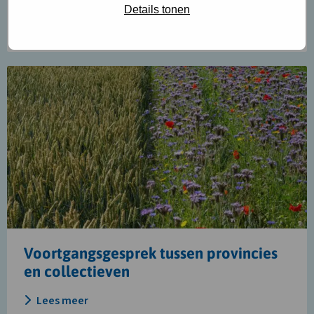
Details tonen
Lees meer
Lees
meer
over
Voortgangsgesprek
tussen
provincies
en
collectieven
Voortgangsgesprek tussen provincies
en collectieven
Lees meer