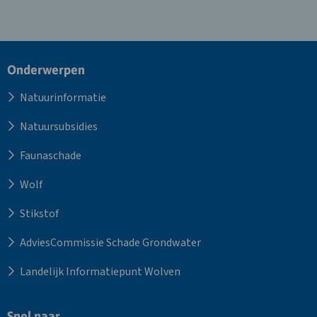
Site
Onderwerpen
footer
Natuurinformatie
Natuursubsidies
Faunaschade
Wolf
Stikstof
AdviesCommissie Schade Grondwater
Landelijk Informatiepunt Wolven
Snel naar