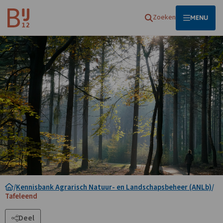
Homepagina
Zoeken
OPEN
MENU
/
Kennisbank Agrarisch Natuur- en Landschapsbeheer (ANLb)
/
Tafeleend
Deel