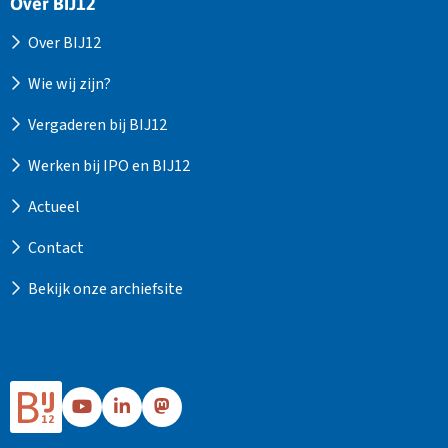
Over BIJ12
Over BIJ12
Wie wij zijn?
Vergaderen bij BIJ12
Werken bij IPO en BIJ12
Actueel
Contact
Bekijk onze archiefsite
Ga
Ga
Ga
naar
naar
naar
Bij12's
Bij12's
Bij12's