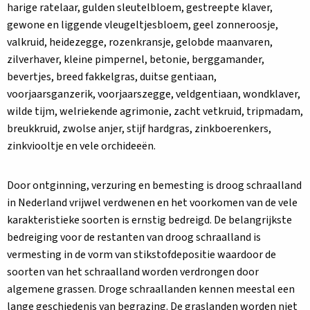
harige ratelaar, gulden sleutelbloem, gestreepte klaver,
gewone en liggende vleugeltjesbloem, geel zonneroosje,
valkruid, heidezegge, rozenkransje, gelobde maanvaren,
zilverhaver, kleine pimpernel, betonie, berggamander,
bevertjes, breed fakkelgras, duitse gentiaan,
voorjaarsganzerik, voorjaarszegge, veldgentiaan, wondklaver,
wilde tijm, welriekende agrimonie, zacht vetkruid, tripmadam,
breukkruid, zwolse anjer, stijf hardgras, zinkboerenkers,
zinkviooltje en vele orchideeën.
Door ontginning, verzuring en bemesting is droog schraalland
in Nederland vrijwel verdwenen en het voorkomen van de vele
karakteristieke soorten is ernstig bedreigd. De belangrijkste
bedreiging voor de restanten van droog schraalland is
vermesting in de vorm van stikstofdepositie waardoor de
soorten van het schraalland worden verdrongen door
algemene grassen. Droge schraallanden kennen meestal een
lange geschiedenis van begrazing. De graslanden worden niet