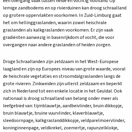
een overgang vaak tussen heide en vochtig hooiland. Op
lemige zandbodems en op rivierduinen kan droog schraalland
op grotere oppervlakten voorkomen. In Zuid-Limburg gaat
het om hellinggraslanden, waarin zowel heischrale
graslanden als kalkgraslanden voorkomen. Er zijn vaak
gradiënten aanwezig in basenrijkdom of vocht, die voor
overgangen naar andere graslanden of heiden zorgen.
Droge Schraallanden zijn zeldzaam in het West-Europese
laagland en zijn op Europees niveau van grote waarde, vooral
de heischrale vegetaties en stroomdalgraslanden langs de
grote rivieren. Zinkweiden zijn uiterst zeldzaam en beperkt
zich in Nederland tot een enkele locatie in het Geuldal. Ook
nationaal is droog schraalland van belang onder meer als
leefgebied van: tijmblauwtje, aardbeivlinder, bruin dikkopje,
bruin blauwtje, bruine vuurvlinder, klaverblauwtje,
sleedoornpage, kalkgraslanddikkopje, veldparelmoervlinder,
koninginnenpage, veldkrekel, zoemertje, rapunzelklokje,