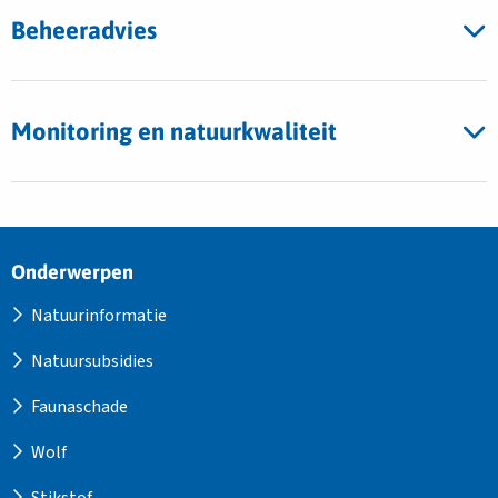
Beheeradvies
Monitoring en natuurkwaliteit
Site
Onderwerpen
footer
Natuurinformatie
Natuursubsidies
Faunaschade
Wolf