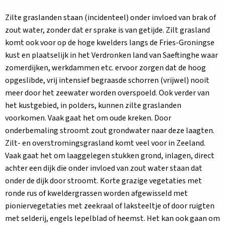
Zilte graslanden staan (incidenteel) onder invloed van brak of
zout water, zonder dat er sprake is van getijde. Zilt grasland
komt ook voor op de hoge kwelders langs de Fries-Groningse
kust en plaatselijk in het Verdronken land van Saeftinghe waar
zomerdijken, werkdammen etc. ervoor zorgen dat de hoog
opgeslibde, vrij intensief begraasde schorren (vrijwel) nooit
meer door het zeewater worden overspoeld. Ook verder van
het kustgebied, in polders, kunnen zilte graslanden
voorkomen. Vaak gaat het om oude kreken. Door
onderbemaling stroomt zout grondwater naar deze laagten.
Zilt- en overstromingsgrasland komt veel voor in Zeeland.
Vaak gaat het om laaggelegen stukken grond, inlagen, direct
achter een dijk die onder invloed van zout water staan dat
onder de dijk door stroomt. Korte grazige vegetaties met
ronde rus of kweldergrassen worden afgewisseld met
pioniervegetaties met zeekraal of laksteeltje of door ruigten
met selderij, engels lepelblad of heemst. Het kan ook gaan om