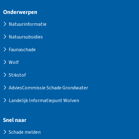
Site
Onderwerpen
footer
Natuurinformatie
Natuursubsidies
Faunaschade
Wolf
Stikstof
AdviesCommissie Schade Grondwater
Landelijk Informatiepunt Wolven
Snel naar
Schade melden