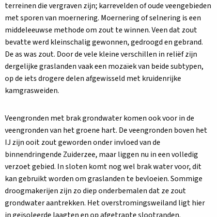
terreinen die vergraven zijn; karrevelden of oude veengebieden
met sporen van moernering. Moernering of selnering is een
middeleeuwse methode om zout te winnen. Veen dat zout
bevatte werd kleinschalig gewonnen, gedroogd en gebrand.
De as was zout. Door de vele kleine verschillen in reliëf zijn
dergelijke graslanden vaak een mozaïek van beide subtypen,
op de iets drogere delen afgewisseld met kruidenrijke
kamgrasweiden.
Veengronden met brak grondwater komen ook voor in de
veengronden van het groene hart. De veengronden boven het
IJ zijn ooit zout geworden onder invloed van de
binnendringende Zuiderzee, maar liggen nu in een volledig
verzoet gebied. In sloten komt nog wel brak water voor, dit
kan gebruikt worden om graslanden te bevloeien. Sommige
droogmakerijen zijn zo diep onderbemalen dat ze zout
grondwater aantrekken. Het overstromingsweiland ligt hier
in geïsoleerde laagten en op afgetrapte slootranden.