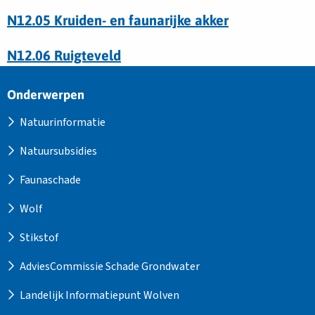
N12.05 Kruiden- en faunarijke akker
N12.06 Ruigteveld
Site
Onderwerpen
footer
Natuurinformatie
Natuursubsidies
Faunaschade
Wolf
Stikstof
AdviesCommissie Schade Grondwater
Landelijk Informatiepunt Wolven