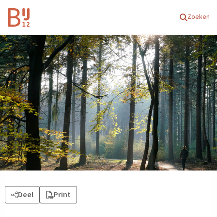
Homepagina
Zoeken
Deel
Print