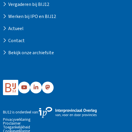
Vergaderen bij BIJ12
Werken bij IPO en BIJ12
Actueel
Contact
Bekijk onze archiefsite
Ga
Ga
Ga
naar
naar
naar
Bij12's
Bij12's
Bij12's
YouTube
LinkedIn
Mastodon
Externe
BIJ12 is onderdeel van:
pagina
pagina
pagina
link
Privacyverklaring
Proclaimer
naar
Toegankelijkheid
de
Cookieverklaring