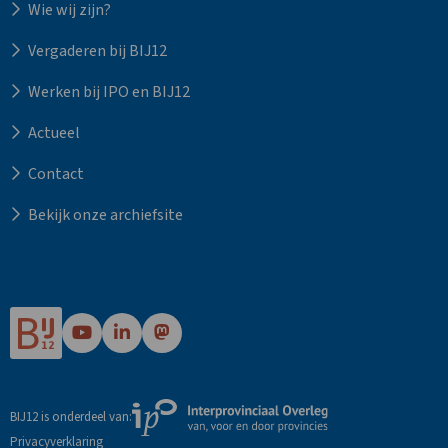
Wie wij zijn?
Vergaderen bij BIJ12
Werken bij IPO en BIJ12
Actueel
Contact
Bekijk onze archiefsite
Ga
Ga
Ga
naar
naar
naar
Bij12's
Bij12's
Bij12's
YouTube
LinkedIn
Mastodon
Externe
BIJ12 is onderdeel van:
pagina
pagina
pagina
link
Privacyverklaring