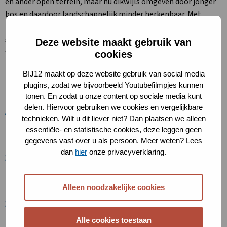
en ander open terrein, maar nu dikwijls omgeven door jonger
bos en daardoor landschappelijk minder herkenbaar. Met
name oud hakhout kan aan oude groeiplaats, dunne
strooisellaag en hakhoutbeheer samenhangende bosplanten
Deze website maakt gebruik van
van droge standplaatsen herbergen zoals bijvoorbeeld fraai
cookies
hertshooi en aan oude stoven gebonden mossen en insecten.
BIJ12 maakt op deze website gebruik van social media
plugins, zodat we bijvoorbeeld Youtubefilmpjes kunnen
tonen. En zodat u onze content op sociale media kunt
delen. Hiervoor gebruiken we cookies en vergelijkbare
Afbakening
technieken. Wilt u dit liever niet? Dan plaatsen we alleen
essentiële- en statistische cookies, deze leggen geen
gegevens vast over u als persoon. Meer weten? Lees
dan
hier
onze privacyverklaring.
Standaardkostprijs
Alleen noodzakelijke cookies
Subsidie
Alle cookies toestaan