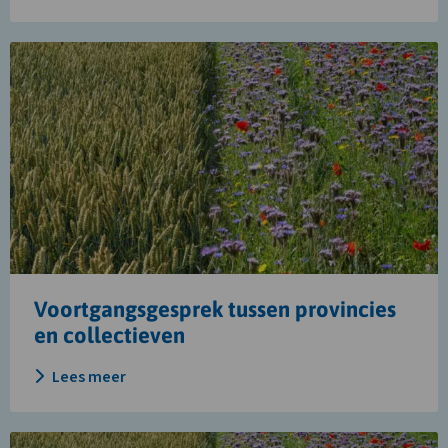
Lees
meer
over
Voortgangsgesprek
tussen
provincies
en
collectieven
Voortgangsgesprek tussen provincies
en collectieven
Lees meer
Lees