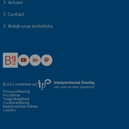
Actueel
Contact
Bekijk onze archiefsite
Ga
Ga
Ga
naar
naar
naar
Bij12's
Bij12's
Bij12's
YouTube
LinkedIn
Mastodon
Externe
BIJ12 is onderdeel van:
pagina
pagina
pagina
link
Privacyverklaring
Proclaimer
naar
Toegankelijkheid
de
Cookieverklaring
Kwetsbaarheid melden
website
Colofon
van
Interprovinciaal