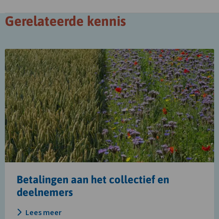
Gerelateerde kennis
Lees
meer
over
Betalingen
aan
het
collectief
en
deelnemers
Betalingen aan het collectief en
deelnemers
Lees meer