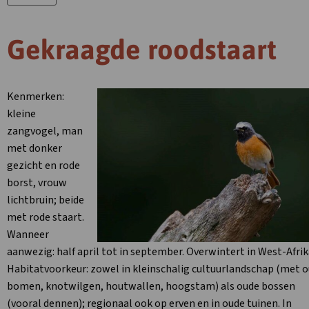
Gekraagde roodstaart
Kenmerken:
kleine
zangvogel, man
met donker
gezicht en rode
borst, vrouw
lichtbruin; beide
met rode staart.
Wanneer
aanwezig: half april tot in september. Overwintert in West-Afrik
Habitatvoorkeur: zowel in kleinschalig cultuurlandschap (met 
bomen, knotwilgen, houtwallen, hoogstam) als oude bossen
(vooral dennen); regionaal ook op erven en in oude tuinen. In