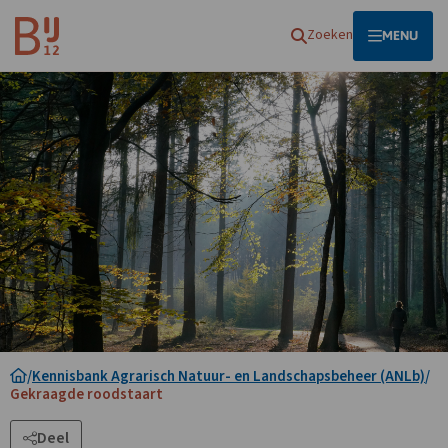
Homepagina
Zoeken
OPEN
MENU
/
Kennisbank Agrarisch Natuur- en Landschapsbeheer (ANLb)
/
Gekraagde roodstaart
Deel