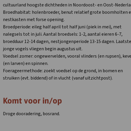
cultuurland hoogste dichtheden in Noordoost- en Oost-Nederl
Broedhabitat: holenbroeder, benut relatief grote boomholten 
nestkasten met forse opening.
Broedperiode: eileg half april tot half juni (piek in mei), met
nalegsels tot in juli. Aantal broedsels: 1-2, aantal eieren 6-7,
broedduur 12-14 dagen, nestjongenperiode 13-15 dagen. Laatst
jonge vogels vliegen begin augustus uit.
Voedsel zomer: ongewervelden, vooral vlinders (en rupsen), kev
(en larven) en spinnen.
Foerageermethode: zoekt voedsel op de grond, in bomen en
struiken (evt. biddend) of in vlucht (vanaf uitzichtpost).
Komt voor in/op
Droge dooradering, bosrand.