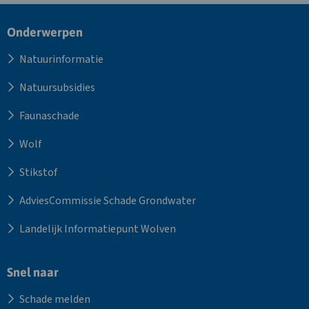
Site
Onderwerpen
footer
Natuurinformatie
Natuursubsidies
Faunaschade
Wolf
Stikstof
AdviesCommissie Schade Grondwater
Landelijk Informatiepunt Wolven
Snel naar
Schade melden