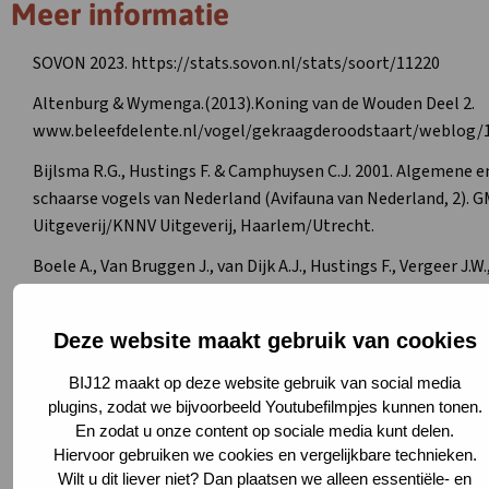
Meer informatie
SOVON 2023. https://stats.sovon.nl/stats/soort/11220
Altenburg & Wymenga.(2013).Koning van de Wouden Deel 2.
www.beleefdelente.nl/vogel/gekraagderoodstaart/weblog/
Bijlsma R.G., Hustings F. & Camphuysen C.J. 2001. Algemene e
schaarse vogels van Nederland (Avifauna van Nederland, 2). 
Uitgeverij/KNNV Uitgeverij, Haarlem/Utrecht.
Boele A., Van Bruggen J., van Dijk A.J., Hustings F., Vergeer J.W.
Ballering L. & Plate C.L. 2013. Broedvogels in Nederland in 201
Sovon-rapport 2013/01. Sovon Vogelonderzoek Nederland,
Deze website maakt gebruik van cookies
Nijmegen.
BIJ12 maakt op deze website gebruik van social media
Cramp S. (ed.). 1988. The Birds of the Western Palearctic (5).
plugins, zodat we bijvoorbeeld Youtubefilmpjes kunnen tonen.
Oxford University Press, Oxford.
En zodat u onze content op sociale media kunt delen.
Ferguson-Lees J., Castell R. & Leech D. 2011. A field guide to
Hiervoor gebruiken we cookies en vergelijkbare technieken.
Wilt u dit liever niet? Dan plaatsen we alleen essentiële- en
monitoring nests. BTO, Norfolk.