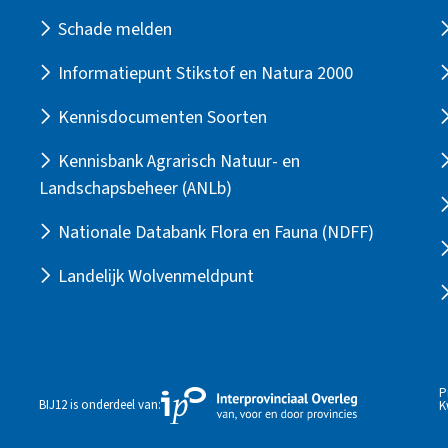
Schade melden
Informatiepunt Stikstof en Natura 2000
Kennisdocumenten Soorten
Kennisbank Agrarisch Natuur- en
Landschapsbeheer (ANLb)
Nationale Databank Flora en Fauna (NDFF)
Landelijk Wolvenmeldpunt
P
Externe
BIJ12 is onderdeel van:
K
link
naar