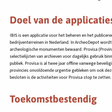
opent
opent
in
in
Doel van de applicatie
een
een
nieuw
nieuw
tabblad
tabblad
IBIS is een applicatie voor het beheren en het publicer
bedrijventerreinen in Nederland. In ArcheoDepot word
archeologische monumenten bewaard. Provisa (Provincial
selectielijsten van archieven voor dagelijks gebruik bin
publiek. Provisa is al twee jaar offline vanwege beveili
provincies onvoldoende urgentie gebleken om ook deze
besloten is de activiteiten voor Provisa stop te zetten.
Toekomstbestendig