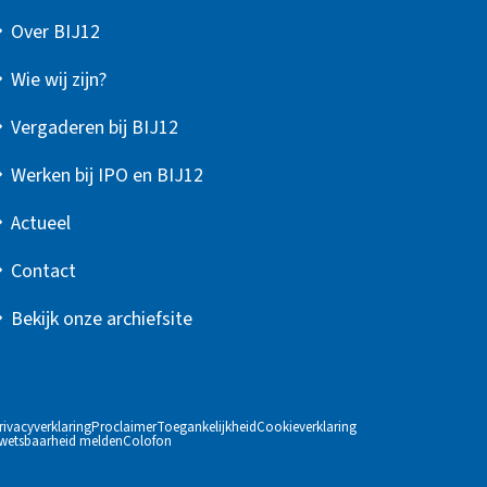
Over BIJ12
Wie wij zijn?
Vergaderen bij BIJ12
Werken bij IPO en BIJ12
Actueel
Contact
Bekijk onze archiefsite
rivacyverklaring
Proclaimer
Toegankelijkheid
Cookieverklaring
wetsbaarheid melden
Colofon