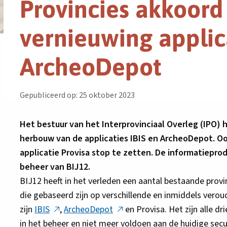
Provincies akkoord
vernieuwing applica
ArcheoDepot
Gepubliceerd op: 25 oktober 2023
Het bestuur van het Interprovinciaal Overleg (IPO)
herbouw van de applicaties IBIS en ArcheoDepot. Ook
applicatie Provisa stop te zetten. De informatiepro
beheer van BIJ12.
BIJ12 heeft in het verleden een aantal bestaande prov
die gebaseerd zijn op verschillende en inmiddels vero
Deze
Deze
zijn
IBIS
,
ArcheoDepot
en Provisa. Het zijn alle d
link
link
in het beheer en niet meer voldoen aan de huidige secu