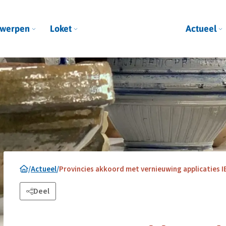
werpen
Loket
Actueel
/
Actueel
/
Provincies akkoord met vernieuwing applicaties 
Deel