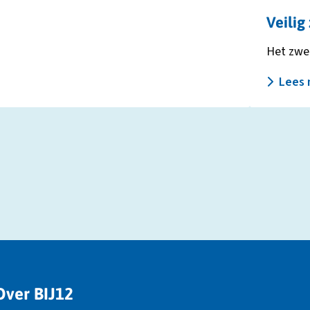
Veili
Het zwem
Lees 
Over BIJ12