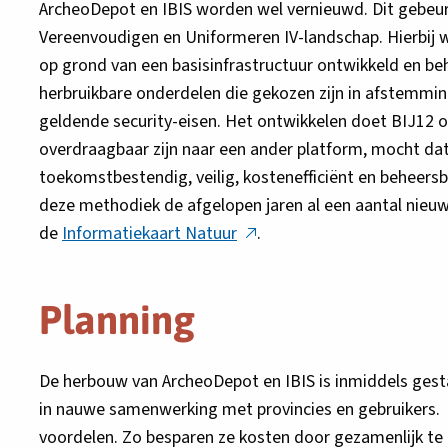
ArcheoDepot en IBIS worden wel vernieuwd. Dit gebeu
Vereenvoudigen en Uniformeren IV-landschap. Hierbij
op grond van een basisinfrastructuur ontwikkeld en beh
herbruikbare onderdelen die gekozen zijn in afstemmin
geldende security-eisen. Het ontwikkelen doet BIJ12 
overdraagbaar zijn naar een ander platform, mocht dat 
toekomstbestendig, veilig, kostenefficiënt en beheers
deze methodiek de afgelopen jaren al een aantal nie
Deze
de
Informatiekaart Natuur
.
link
opent
Planning
in
een
nieuw
De herbouw van ArcheoDepot en IBIS is inmiddels gest
tabblad
in nauwe samenwerking met provincies en gebruikers. 
voordelen. Zo besparen ze kosten door gezamenlijk te 