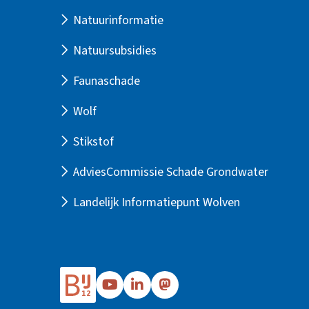
Natuurinformatie
Natuursubsidies
Faunaschade
Wolf
Stikstof
AdviesCommissie Schade Grondwater
Landelijk Informatiepunt Wolven
Ga
Ga
Ga
naar
naar
naar