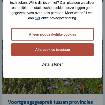
technieken. Wilt u dit liever niet? Dan plaatsen we alleen
essentiële- en statistische cookies, deze leggen geen
Betalingen aan het collectief en
gegevens vast over u als persoon. Meer weten? Lees
deelnemers
dan
hier
onze privacyverklaring.
Lees meer
Alleen noodzakelijke cookies
Lees
meer
Alle cookies toestaan
over
Voortgangsgesprek
tussen
Details tonen
provincies
en
collectieven
Voortgangsgesprek tussen provincies