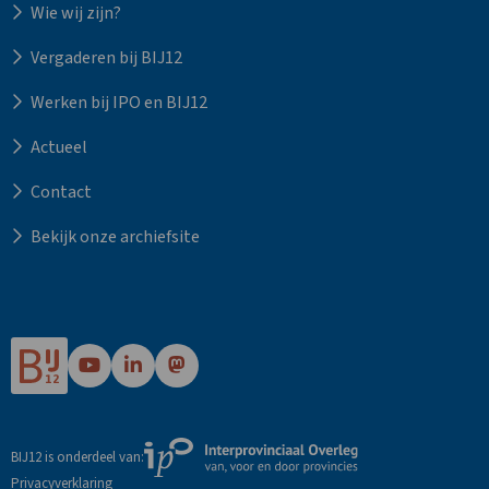
Wie wij zijn?
Vergaderen bij BIJ12
Werken bij IPO en BIJ12
Actueel
Contact
Bekijk onze archiefsite
Ga
Ga
Ga
naar
naar
naar
Bij12's
Bij12's
Bij12's
YouTube
LinkedIn
Mastodon
Externe
BIJ12 is onderdeel van:
pagina
pagina
pagina
link
Privacyverklaring