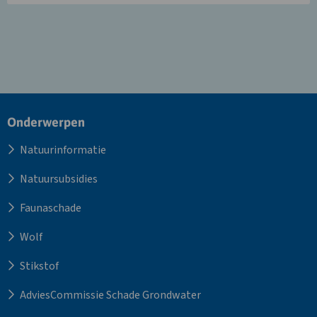
Site
Onderwerpen
footer
Natuurinformatie
Natuursubsidies
Faunaschade
Wolf
Stikstof
AdviesCommissie Schade Grondwater