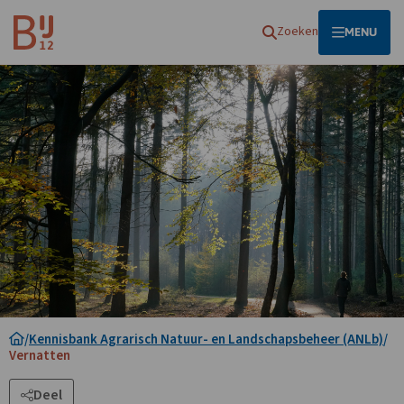
Homepagina
Zoeken
OPEN
MENU
/
Kennisbank Agrarisch Natuur- en Landschapsbeheer (ANLb)
/
Vernatten
Deel