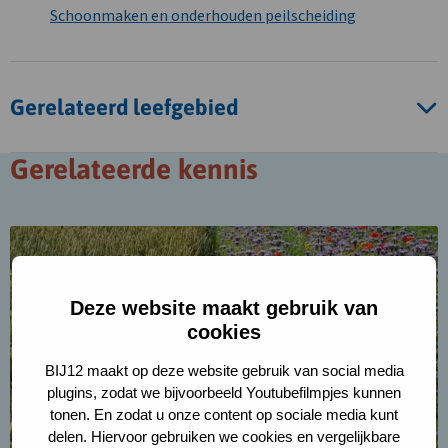
Schoonmaken en onderhouden peilscheiding
Gerelateerd leefgebied
Gerelateerde kennis
Lees
meer
over
Deze website maakt gebruik van
Betalingen
cookies
aan
het
BIJ12 maakt op deze website gebruik van social media
collectief
plugins, zodat we bijvoorbeeld Youtubefilmpjes kunnen
en
tonen. En zodat u onze content op sociale media kunt
deelnemers
delen. Hiervoor gebruiken we cookies en vergelijkbare