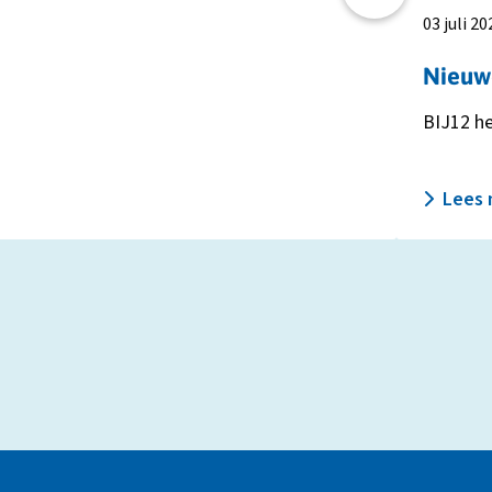
juli
03 juli 20
2026
Nieuwe
BIJ12 he
Lees 