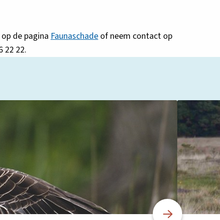
n op de pagina
Faunaschade
of neem contact op
6 22 22.
Lees
meer
over
Nieuwe
schapenprij
bij
taxatie
wolvenscha
vanaf
1