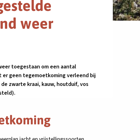
jgestelde
and weer
nd weer toegestaan om een aantal
dt er geen tegemoetkoming verleend bij
de zwarte kraai, kauw, houtduif, vos
steld).
etkoming
erplan jacht en vrijstellingssoorten