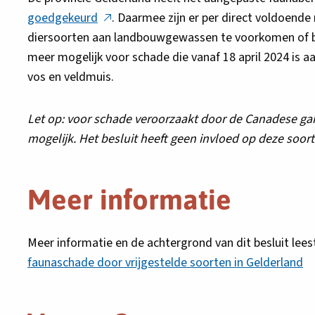
Deze
goedgekeurd
. Daarmee zijn er per direct voldoen
link
diersoorten aan landbouwgewassen te voorkomen of 
opent
meer mogelijk voor schade die vanaf 18 april 2024 is a
in
vos en veldmuis.
een
nieuw
Let op: voor schade veroorzaakt door de Canadese gan
tabblad
mogelijk. Het besluit heeft geen invloed op deze soort
Meer informatie
Meer informatie en de achtergrond van dit besluit lees
faunaschade door vrijgestelde soorten in Gelderland