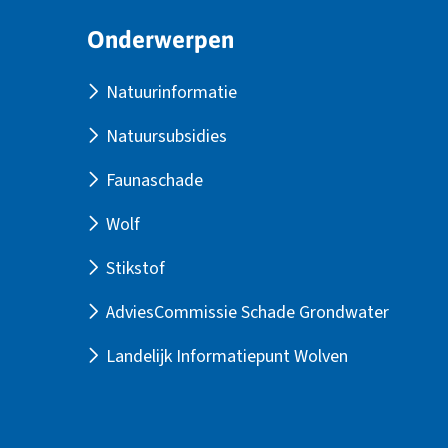
Site
Onderwerpen
footer
Natuurinformatie
Natuursubsidies
Faunaschade
Wolf
Stikstof
AdviesCommissie Schade Grondwater
Landelijk Informatiepunt Wolven