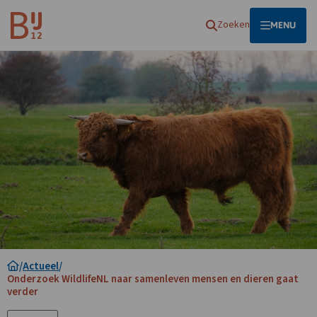
Homepagina
Zoeken
OPEN
MENU
/
Actueel
/
Onderzoek WildlifeNL naar samenleven mensen en dieren gaat
verder