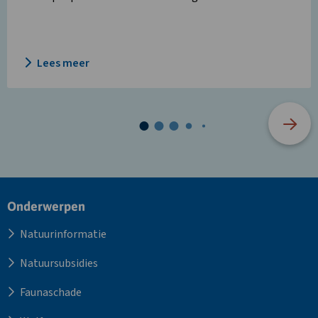
Lees meer
Site
Onderwerpen
footer
Natuurinformatie
Natuursubsidies
Faunaschade