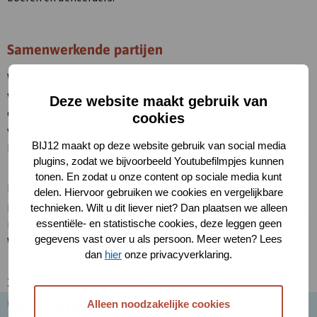
Samenwerkende partijen
WildlifeNL is een samenwerking tussen maatschappelijke en
wetenschappelijke partners. BIJ12 draagt bij door kennis te
Deze website maakt gebruik van
delen over onder andere faunaschade en door de provincies te
cookies
verbinden met het project, zodat eventuele aanpassingen in
BIJ12 maakt op deze website gebruik van social media
het wildbeheer goed kunnen worden doorgevoerd.
plugins, zodat we bijvoorbeeld Youtubefilmpjes kunnen
tonen. En zodat u onze content op sociale media kunt
Het project loopt van 2023 tot 2030 en maakt deel uit van het
delen. Hiervoor gebruiken we cookies en vergelijkbare
programma Nationale Wetenschapsagenda (NWA). Het wordt
technieken. Wilt u dit liever niet? Dan plaatsen we alleen
medegefinancierd door de Nederlandse Organisatie voor
essentiële- en statistische cookies, deze leggen geen
gegevens vast over u als persoon. Meer weten? Lees
Wetenschappelijk Onderzoek (NWO).
dan
hier
onze privacyverklaring.
Deze
Zie voor meer informatie
de website van WildlifeNL
.
link
Gerelateerd nieuws
Alleen noodzakelijke cookies