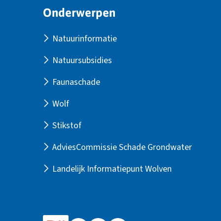
Site
Onderwerpen
footer
Natuurinformatie
Natuursubsidies
Faunaschade
Wolf
Stikstof
AdviesCommissie Schade Grondwater
Landelijk Informatiepunt Wolven