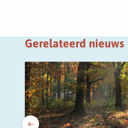
Gerelateerd nieuws
Lees
meer
over
Helpdesk
Stikstof
&
Natura2000
telefonisch
niet
bereikbaar