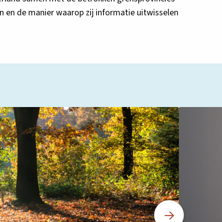
 en de manier waarop zij informatie uitwisselen
Lees
meer
over
Mark
Hoevenaars
neemt
taken
programmad
IPLG
waar