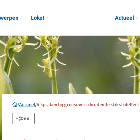
werpen
Loket
Actueel
/
Actueel
/
Afspraken bij grensoverschrijdende stikstofeffec
Deel