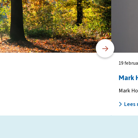
Mark
Hoevenaars
neemt
taken
programmad
IPLG
waar
19 februa
Mark 
Mark Hoe
Lees 