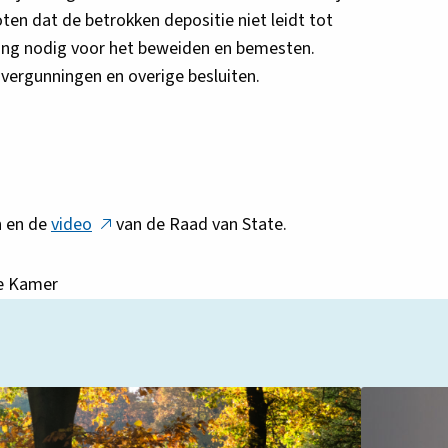
oten dat de betrokken depositie niet leidt tot
ning nodig voor het beweiden en bemesten.
 vergunningen en overige besluiten.
Deze
n en de
video
van de Raad van State.
link
opent
e Kamer
in
een
nieuw
tabblad
Lees
meer
over