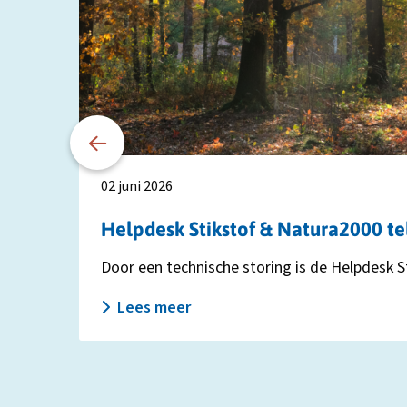
Helpdesk
Stikstof
&
Natura2000
telefonisch
niet
bereikbaar
02 juni 2026
Helpdesk Stikstof & Natura2000 te
Door een technische storing is de Helpdesk St
Lees meer