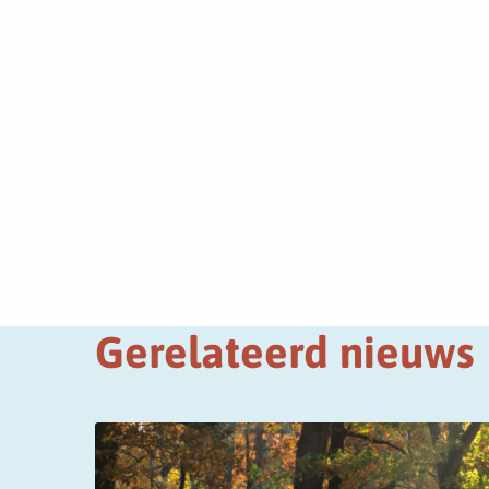
Gerelateerd nieuws
Lees
meer
over