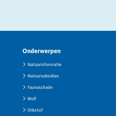
Site
Onderwerpen
footer
Natuurinformatie
Natuursubsidies
Faunaschade
Wolf
Stikstof