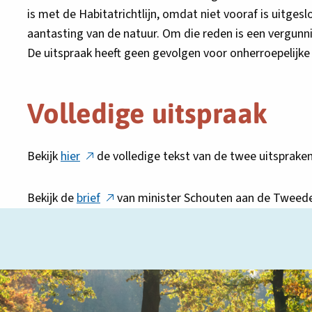
is met de Habitatrichtlijn, omdat niet vooraf is uitgesl
aantasting van de natuur. Om die reden is een vergun
De uitspraak heeft geen gevolgen voor onherroepelijke
Volledige uitspraak
Deze
Bekijk
hier
de volledige tekst van de twee uitsprake
link
opent
Deze
Bekijk de
brief
van minister Schouten aan de Tweed
in
link
een
opent
nieuw
in
tabblad
een
nieuw