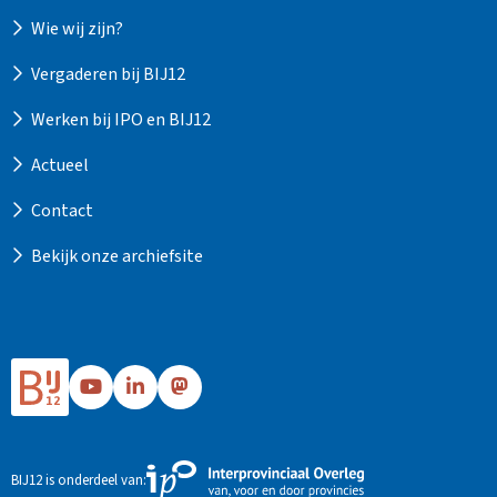
Wie wij zijn?
Vergaderen bij BIJ12
Werken bij IPO en BIJ12
Actueel
Contact
Bekijk onze archiefsite
Ga
Ga
Ga
naar
naar
naar
Bij12's
Bij12's
Bij12's
YouTube
LinkedIn
Mastodon
Externe
BIJ12 is onderdeel van:
pagina
pagina
pagina