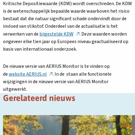
Kritische Depositiewaarde (KDW) wordt overschreden. De KDW
is de wetenschappelijk bepaalde waarde waarboven het risico
bestaat dat die natuur significant schade ondervindt door de
invloed van stikstof. Onderdeel van de actualisatie is het
Deze
verwerken van de
bijgestelde KDW
. Deze waarden worden
link
ongeveer elke tien jaar op Europees niveau geactualiseerd op
opent
basis van internationaal onderzoek.
in
een
De nieuwe versie van AERIUS Monitor is te vinden op
nieuw
Deze
Deze
de
website AERIUS.nl
. In de
staan alle functionele
tabblad
link
link
wijzigingen in de nieuwe versie van AERIUS Monitor
opent
opent
uitgewerkt.
in
in
Gerelateerd nieuws
een
een
nieuw
nieuw
Lees
L
tabblad
tabblad
meer
m
over
o