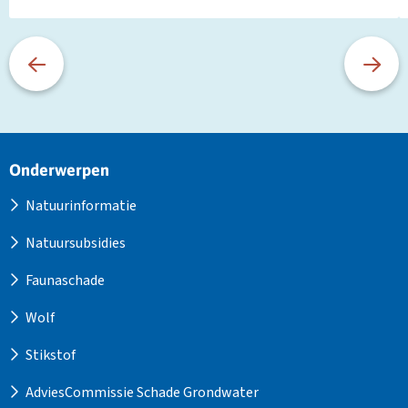
Site
Onderwerpen
footer
Natuurinformatie
Natuursubsidies
Faunaschade
Wolf
Stikstof
AdviesCommissie Schade Grondwater