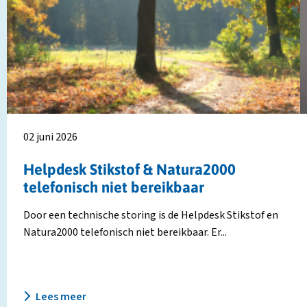
Helpdesk
M
Stikstof
H
&
n
Natura2000
t
telefonisch
p
niet
I
bereikbaar
w
02 juni 2026
Helpdesk Stikstof & Natura2000
telefonisch niet bereikbaar
Door een technische storing is de Helpdesk Stikstof en
Natura2000 telefonisch niet bereikbaar. Er...
Lees meer