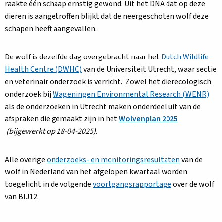
raakte één schaap ernstig gewond. Uit het DNA dat op deze
dieren is aangetroffen blijkt dat de neergeschoten wolf deze
schapen heeft aangevallen.
De wolf is dezelfde dag overgebracht naar het
Dutch Wildlife
Health Centre (DWHC)
van de Universiteit Utrecht, waar sectie
en veterinair onderzoek is verricht. Zowel het dierecologisch
onderzoek bij
Wageningen Environmental Research (WENR)
als de onderzoeken in Utrecht maken onderdeel uit van de
Deze
afspraken die gemaakt zijn in het
Wolvenplan 2025
link
(bijgewerkt op 18-04-2025)
.
opent
in
Alle overige
onderzoeks- en monitoringsresultaten
van de
een
wolf in Nederland van het afgelopen kwartaal worden
nieuw
toegelicht in de volgende
voortgangsrapportage
over de wolf
tabblad
van BIJ12.