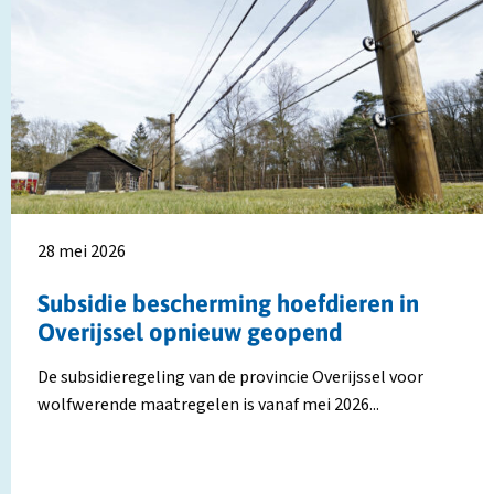
over
o
Subsidie
R
bescherming
g
hoefdieren
e
in
w
Overijssel
w
opnieuw
i
geopend
Z
H
28 mei 2026
Subsidie bescherming hoefdieren in
Overijssel opnieuw geopend
De subsidieregeling van de provincie Overijssel voor
wolfwerende maatregelen is vanaf mei 2026...