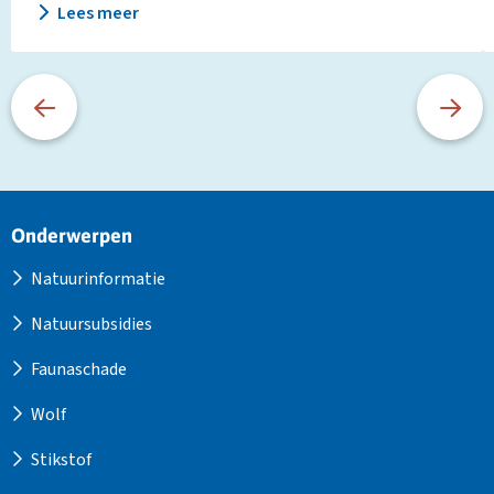
Lees meer
Site
Onderwerpen
footer
Natuurinformatie
Natuursubsidies
Faunaschade
Wolf
Stikstof