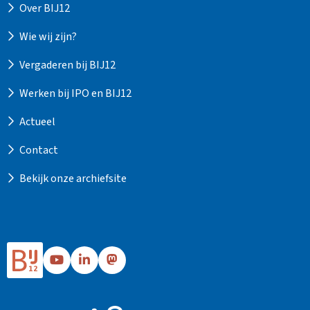
Over BIJ12
Wie wij zijn?
Vergaderen bij BIJ12
Werken bij IPO en BIJ12
Actueel
Contact
Bekijk onze archiefsite
Ga
Ga
Ga
naar
naar
naar
Bij12's
Bij12's
Bij12's
YouTube
LinkedIn
Mastodon