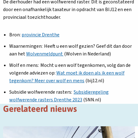
De dierhouder had een wolfwerend raster. Dit is geconstateerd
door een onafhankelijk taxateur in opdracht van BIJ12 en een
provinciaal toezichthouder.
Bron:
provincie Drenthe
Waarnemingen: Heeft u een wolf gezien? Geef dit dan door
aan het
Wolvenmeldpunt
(Wolven in Nederland)
Wolf en mens: Mocht u een wolf tegenkomen, volg dan de
volgende adviezen op:
Wat moet ik doen als ik een wolf
tegenkom? Meer over wolf en mens
(bij12.nl)
Subsidie wolfwerende rasters:
Subsidieregeling
wolfwerende rasters Drenthe 2023
(SNN.nl)
Gerelateerd nieuws
Lees
L
meer
m