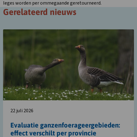
leges worden per ommegaande geretourneerd.
Gerelateerd nieuws
Lees
meer
over
Evaluatie
ganzenfoerageergebieden:
effect
verschilt
per
provincie
22 juli 2026
Evaluatie ganzenfoerageergebieden:
effect verschilt per provincie