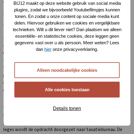
Taxeren schade door zwarte kraai,
BIJ12 maakt op deze website gebruik van social media
plugins, zodat we bijvoorbeeld Youtubefilmpjes kunnen
kauw, houtduif, fazant, wilde
tonen. En zodat u onze content op sociale media kunt
eend, haas en konijn
delen. Hiervoor gebruiken we cookies en vergelijkbare
technieken. Wilt u dit liever niet? Dan plaatsen we alleen
essentiële- en statistische cookies, deze leggen geen
Naast de mogelijkheid om een tegemoetkoming in de schade
gegevens vast over u als persoon. Meer weten? Lees
aan te vragen, is het ook – per direct – mogelijk om de schade
dan
hier
onze privacyverklaring.
door zwarte kraai, kauw, houtduif, fazant, wilde eend, haas en
konijn te laten taxeren. De grondgebruiker ontvangt dan geen
tegemoetkoming maar de schadecijfers worden wel
Alleen noodzakelijke cookies
geregistreerd. De provincie Zuid-Holland gebruikt deze cijfers
om het provinciale faunabeleid en de uitvoering daarvan te
onderbouwen.
Alle cookies toestaan
Het werkt als volgt: een grondgebruiker doet gewoon een
Details tonen
aanvraag voor een tegemoetkoming bij BIJ12 via het online
portaal
MijnFaunazaken
. Na aanvraag en betaling van 300
leges wordt de opdracht doorgezet naar taxatiebureau. De