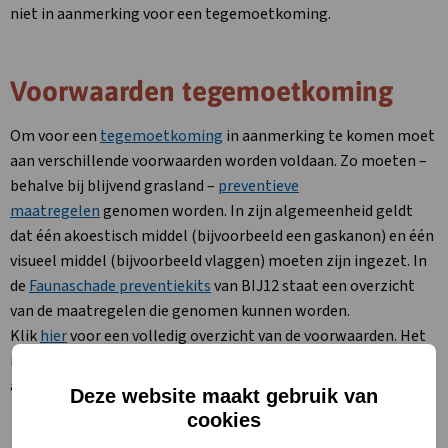
niet in aanmerking voor een tegemoetkoming.
Voorwaarden tegemoetkoming
Om voor een
tegemoetkoming
in aanmerking te komen moet
aan verschillende voorwaarden worden voldaan. Zo moeten –
behalve bij blijvend grasland –
preventieve
maatregelen
genomen worden. In zijn algemeenheid geldt
dat één akoestisch middel (bijvoorbeeld een gaskanon) en één
visueel middel (bijvoorbeeld vlaggen) moeten zijn ingezet. In
de
Faunaschade preventiekits
van BIJ12 staat een overzicht
van de maatregelen die genomen kunnen worden.
Klik
hier
voor een volledig overzicht van de voorwaarden. Het
is niet nodig voor de genoemde diersoorten een ontheffing
aan te vragen.
Deze website maakt gebruik van
cookies