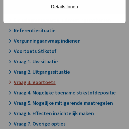
Natuurvergunning aanvragen
Details tonen
ADC toets
Emissiegrenswaarde huisvestingssystemen
Referentiesituatie
Vergunningaanvraag indienen
Voortoets Stikstof
Vraag 1. Uw situatie
Vraag 2. Uitgangssituatie
Vraag 3. Voortoets
Vraag 4. Mogelijke toename stikstofdepositie
Vraag 5. Mogelijke mitigerende maatregelen
Vraag 6. Effecten inzichtelijk maken
Vraag 7. Overige opties