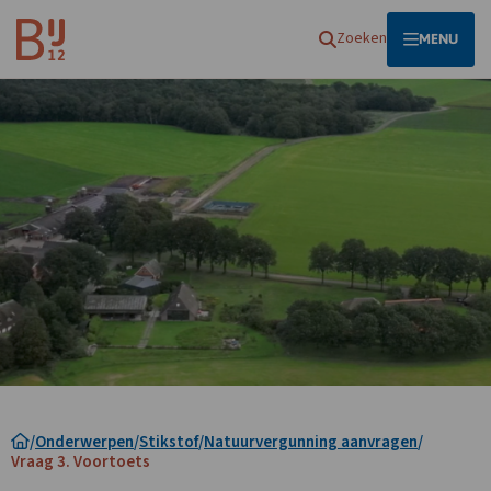
Homepagina
Zoeken
OPEN
MENU
/
Onderwerpen
/
Stikstof
/
Natuurvergunning aanvragen
/
Vraag 3. Voortoets