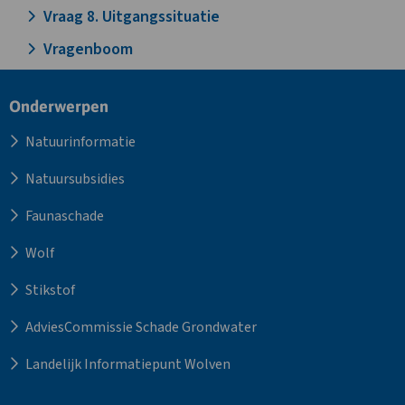
Vraag 8. Uitgangssituatie
Vragenboom
Site
Onderwerpen
footer
Natuurinformatie
Natuursubsidies
Faunaschade
Wolf
Stikstof
AdviesCommissie Schade Grondwater
Landelijk Informatiepunt Wolven