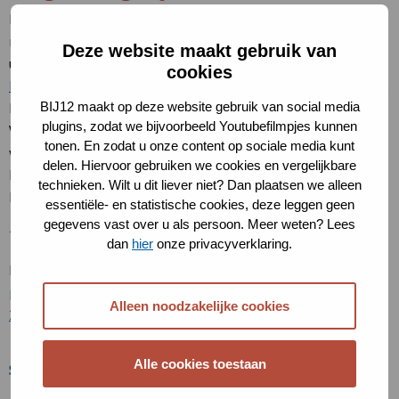
Intern salderen (geen depositietoename ten opzichte van de
referentiesituatie) wordt sinds de 18 december 2024
Deze website maakt gebruik van
uitspraken (zie o.a.
ABRvS 18 december 2024,
cookies
ECLI:NL:RVS:2024:4923
) beschouwd als mitigerende maatregel.
BIJ12 maakt op deze website gebruik van social media
Intern salderen mag daarom niet betrokken worden in de
plugins, zodat we bijvoorbeeld Youtubefilmpjes kunnen
Voortoets. Als intern salderen wordt toegepast bij de
tonen. En zodat u onze content op sociale media kunt
wijziging of uitbreiding van project, is een Passende
delen. Hiervoor gebruiken we cookies en vergelijkbare
Beoordeling noodzakelijk en een vergunningplicht voor de
technieken. Wilt u dit liever niet? Dan plaatsen we alleen
Natura 2000-activiteit.
essentiële- en statistische cookies, deze leggen geen
gegevens vast over u als persoon. Meer weten? Lees
*** Relevante hexagonen
dan
hier
onze privacyverklaring.
De definitie van relevant hexagoon is te vinden in de
provinciale beleidsregels salderen
. Zie ook het
Handboek Data
Alleen noodzakelijke cookies
2022
(paragraaf 4.6.1) op de website van AERIUS.
Alle cookies toestaan
Stikstof