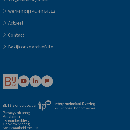
Werken bij IPO en BIJ12
Actueel
Contact
Bekijk onze archiefsite
Ga
Ga
Ga
naar
naar
naar
Bij12's
Bij12's
Bij12's
YouTube
LinkedIn
Mastodon
Externe
BIJ12 is onderdeel van:
pagina
pagina
pagina
link
Privacyverklaring
Proclaimer
naar
Toegankelijkheid
de
Cookieverklaring
Kwetsbaarheid melden