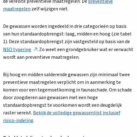
de vereiste preventieve maatregelen. De
preventieve
maatregelen
zelf wijzigen niet.
De gewassen worden ingedeeld in drie categorieën op basis
van hun standaardopbrengst: laag, midden en hoog (zie tabel
1). Deze standaardopbrengst zijn vastgesteld op basis van de
Deze
NSO typering
. Zo weet een grondgebruiker wat er verwacht
link
wordt aan preventieve maatregelen.
opent
in
Bij hoog en midden salderende gewassen zijn minimaal twee
een
preventieve maatregelen verplicht om in aanmerking te
nieuw
komen voor een tegemoetkoming in faunaschade. Om schade
tabblad
door zoogdieren aan gewassen met een hoge
standaardopbrengst te voorkomen wordt een deugdelijk
raster vereist.
Bekijk de volledige gewassenlijst inclusief
risico-indeling
.