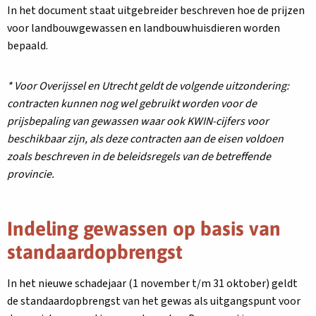
Deze
In het document
staat uitgebreider beschreven hoe de prijzen
link
voor landbouwgewassen en landbouwhuisdieren worden
opent
bepaald.
in
een
* Voor Overijssel en Utrecht geldt de volgende uitzondering:
nieuw
contracten kunnen nog wel gebruikt worden voor de
tabblad
prijsbepaling van gewassen waar ook KWIN-cijfers voor
beschikbaar zijn, als deze contracten aan de eisen voldoen
zoals beschreven in de beleidsregels van de betreffende
provincie.
Indeling gewassen op basis van
standaardopbrengst
In het nieuwe schadejaar (1 november t/m 31 oktober) geldt
de standaardopbrengst van het gewas als uitgangspunt voor