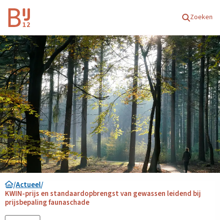
Homepagina
Zoeken
/
Actueel
/
KWIN-prijs en standaardopbrengst van gewassen leidend bij
prijsbepaling faunaschade