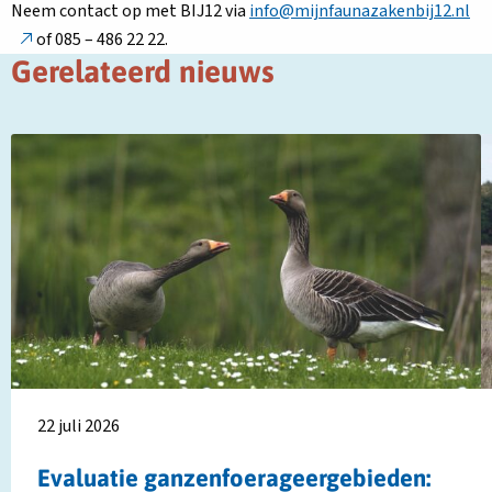
De
Neem contact op met BIJ12 via
info@mijnfaunazakenbij12.nl
lin
of 085 – 486 22 22.
op
Gerelateerd nieuws
in
ee
Lees
L
ni
meer
m
ta
over
o
Evaluatie
N
ganzenfoerageergebieden:
s
effect
b
verschilt
t
per
w
provincie
v
1
ju
22 juli 2026
2
Evaluatie ganzenfoerageergebieden: