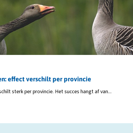
tabblad
 effect verschilt per provincie
ilt sterk per provincie. Het succes hangt af van...