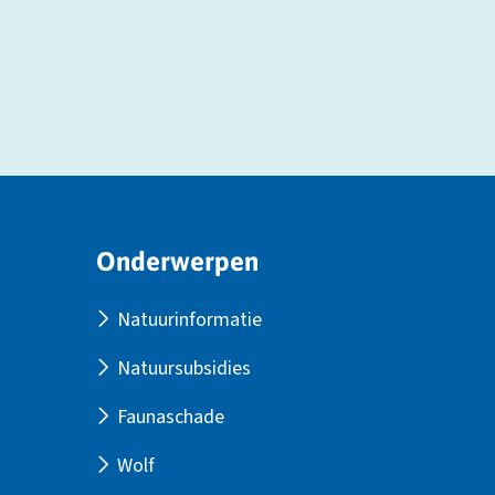
Site
Onderwerpen
footer
Natuurinformatie
Natuursubsidies
Faunaschade
Wolf