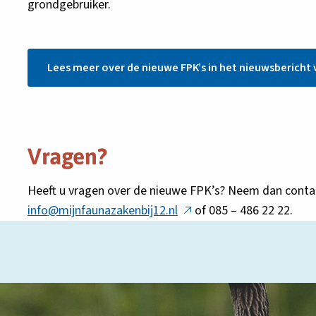
grondgebruiker.
Lees meer over de nieuwe FPK’s in het nieuwsbericht v
Vragen?
Heeft u vragen over de nieuwe FPK’s? Neem dan conta
Deze
info@mijnfaunazakenbij12.nl
of 085 – 486 22 22.
link
opent
in
een
nieuw