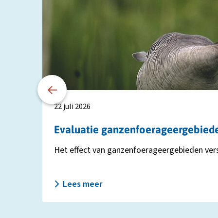
over
Evaluatie
ganzenfoerageergebieden:
effect
verschilt
per
provincie
22 juli 2026
Evaluatie ganzenfoerageergebieden:
Het effect van ganzenfoerageergebieden versch
Lees meer