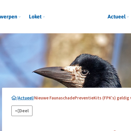
werpen
Loket
Actueel
/
Actueel
/
Nieuwe FaunaschadePreventieKits (FPK’s) geldig
Deel