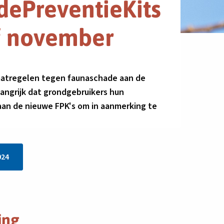
ePreventieKits
af november
aatregelen tegen faunaschade aan de
angrijk dat grondgebruikers hun
an de nieuwe FPK's om in aanmerking te
024
ing