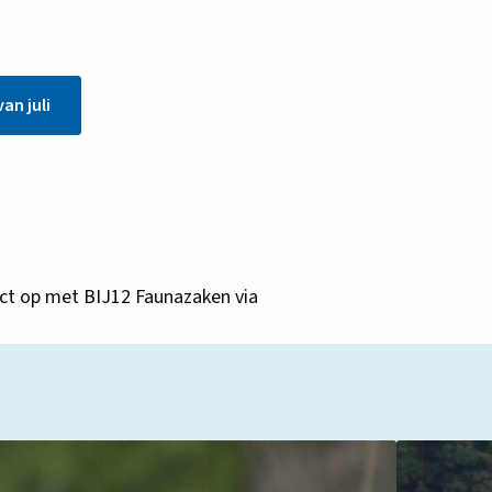
an juli
ct op met BIJ12 Faunazaken via
Lees
meer