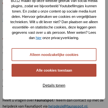
BIJ12 maakt op deze website gebruik van social media
Welke registraties tellen mee?
plugins, zodat we bijvoorbeeld Youtubefilmpjes kunnen
tonen. En zodat u onze content op sociale media kunt
Bekijk hiervoor de pagina
Controle adequaat gebruik Noord-
delen. Hiervoor gebruiken we cookies en vergelijkbare
Holland
.
technieken. Wilt u dit liever niet? Dan plaatsen we alleen
essentiële- en statistische cookies, deze leggen geen
gegevens vast over u als persoon. Meer weten? Lees
Aanvraag indienen?
dan
hier
onze privacyverklaring.
Bekijk
de checklist
voor het aanvragen van een
tegemoetkoming in Noord-Holland.
Alleen noodzakelijke cookies
Vragen?
Alle cookies toestaan
Heeft u vragen over
MFZ
? Neem dan contact op met BIJ12
Details tonen
via
info@mijnfaunazakenbij12.nl
of 085 – 486 22 22.
Heeft u vragen over
FaunaSpot
? Neem dan contact op met de
helpdesk van FaunaSpot via
helpdesk@faunaspot.nl
.