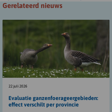
Gerelateerd nieuws
Lees
meer
over
Evaluatie
ganzenfoerageergebieden:
effect
verschilt
per
provincie
22 juli 2026
Evaluatie ganzenfoerageergebieden:
effect verschilt per provincie