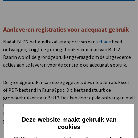
Aanleveren registraties voor adequaat gebruik
Nadat BIJ12 het eindtaxatierapport van een
schade
heeft
ontvangen, krijgt de grondgebruiker een mail van BIJ12.
Daarin wordt de grondgebruiker gevraagd om de uitgevoerde
acties aan te leveren voor de controle op adequaat gebruik.
De grondgebruiker kan deze gegevens downloaden als Excel-
of PDF-bestand in FaunaSpot. Dit bestand stuurt de
grondgebruiker naar BIJ12. Dat kan door op de ontvangen mail
te reageren of te mailen naar
info@mijnfaunazakenbij12.nl
met vermelding van het TKA-nummer. Hierna kan de
Deze website maakt gebruik van
grondgebruiker het TKA-bestand in FaunaSpot afsluiten.
cookies